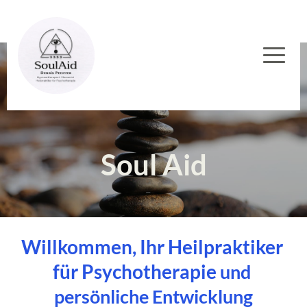
Soul Aid
Willkommen, Ihr Heilpraktiker 
für Psychotherapie 
und 
persönliche Entwicklung